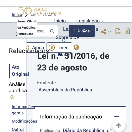
Início
Lei n.º 31/2016 
Início
Legislação
Jornal Oficial
da República
Lexionário
Lia
Índice
Voltar
Portuguesa
Sobre o DR
O
Ajuda
meu
Relacionados
Lei n.º 31/2016, de 
Diário
23 de agosto
Ato
Original
Emitente:
Análise
Assembleia da República
Jurídica
Informações
gerais
Informação da publicação
Modificações
Outros
Diário da República n.º 
Publicação: