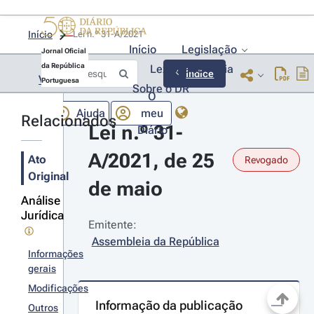
Início
Lei n.º 31-A/2021 
Início
Legislação
Jornal Oficial
da República
Lexionário
Lia
Índice
Voltar
Portuguesa
Sobre o DR
O
Ajuda
meu
Relacionados
Lei n.º 31-
Diário
A/2021, de 25 
Ato
Revogado
Original
de maio
Análise
Jurídica
Emitente:
Assembleia da República
Informações
gerais
Modificações
Informação da publicação
Outros