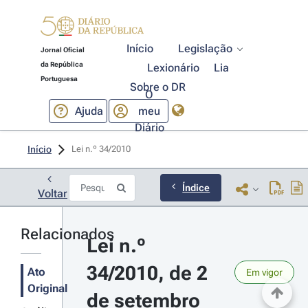
Início
Legislação
Jornal Oficial
da República
Lexionário
Lia
Portuguesa
Sobre o DR
O
Ajuda
meu
Diário
Início
Lei n.º 34/2010 
Índice
Voltar
Relacionados
Lei n.º 
34/2010, de 2 
Ato
Em vigor
Original
de setembro