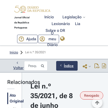
Início
Legislação
Jornal Oficial
da República
Lexionário
Lia
Portuguesa
Sobre o DR
O
Ajuda
meu
Diário
Início
Lei n.º 35/2021 
Índice
Voltar
Relacionados
Lei n.º 
35/2021, de 8 
Ato
Revogado
Original
de junho