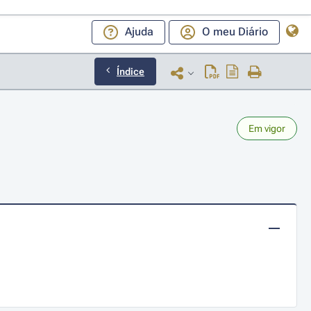
Ajuda
O meu Diário
Índice
Em vigor