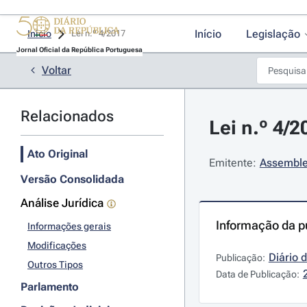
Início
Legislação
Início
Lei n.º 4/2017 
Jornal Oficial da República Portuguesa
Voltar
Relacionados
Lei n.º 4/2
Ato Original
Emitente:
Assemble
Versão Consolidada
Análise Jurídica
Informação da p
Informações gerais
Modificações
Diário 
Publicação:
Outros Tipos
Data de Publicação:
Parlamento