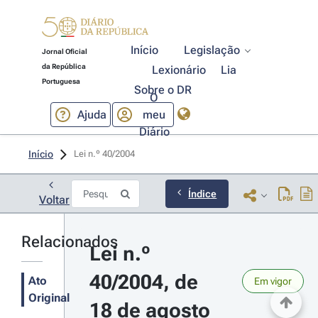
Início
Legislação
Jornal Oficial
da República
Lexionário
Lia
Portuguesa
Sobre o DR
O
Ajuda
meu
Diário
Início
Lei n.º 40/2004 
Índice
Voltar
Relacionados
Lei n.º 
40/2004, de 
Ato
Em vigor
Original
18 de agosto