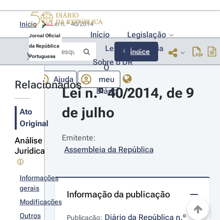
Início
Lei n.º 40/2014 
Início
Legislação
Jornal Oficial
da República
Lexionário
Lia
Índice
Voltar
Portuguesa
Sobre o DR
O
Ajuda
meu
Relacionados
Lei n.º 40/2014, de 9 
Diário
de julho
Ato
Original
Emitente:
Análise
Assembleia da República
Jurídica
Informações
gerais
Informação da publicação
Modificações
Outros
Diário da República n.º 
Publicação: