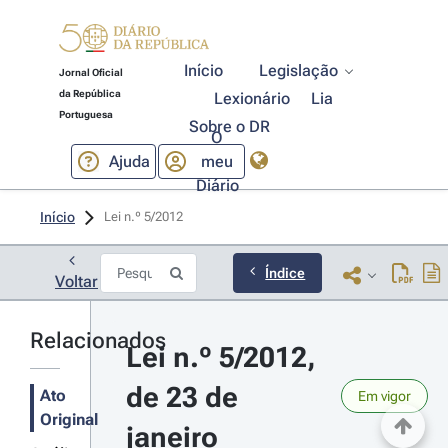
Início
Legislação
Jornal Oficial
da República
Lexionário
Lia
Portuguesa
Sobre o DR
O
Ajuda
meu
Diário
Início
Lei n.º 5/2012 
Índice
Voltar
Relacionados
Lei n.º 5/2012, 
de 23 de 
Ato
Em vigor
Original
janeiro