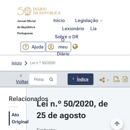
Início
Legislação
Jornal Oficial
da República
Lexionário
Lia
Portuguesa
Sobre o DR
O
Ajuda
meu
Diário
Início
Lei n.º 50/2020 
Índice
Voltar
Relacionados
Lei n.º 50/2020, de 
25 de agosto
Ato
Original