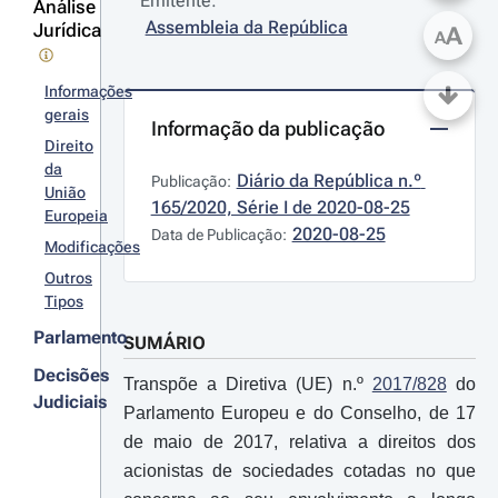
Emitente:
Análise
Assembleia da República
Jurídica
A
A
Informações
gerais
Informação da publicação
Direito
da
Diário da República n.º 
Publicação:
União
165/2020, Série I de 2020-08-25
Europeia
2020-08-25
Data de Publicação:
Modificações
Outros
Tipos
Parlamento
SUMÁRIO
Decisões
Transpõe a Diretiva (UE) n.º
2017/828
do
Judiciais
Parlamento Europeu e do Conselho, de 17
de maio de 2017, relativa a direitos dos
acionistas de sociedades cotadas no que