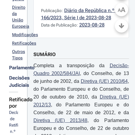
Direito
A
Diário da República n.º 
A
Publicação:
da
166/2023, Série I de 2023-08-28
União
2023-08-28
Data de Publicação:
Europeia
Modificações
Retificações
Outros
SUMÁRIO
Tipos
Completa a transposição da
Decisão-
Parlamento
Quadro 2002/584/JAI
, do Conselho, de 13
Decisões
de junho de 2002, da
Diretiva (UE) 2010/64
,
Judiciais
do Parlamento Europeu e do Conselho, de
20 de outubro de 2010, da
Diretiva (UE)
Retificado
2012/13
, do Parlamento Europeu e do
por
Declaração
Conselho, de 22 de maio de 2012, e da
 de 
Diretiva (UE) 2013/48
, do Parlamento
Retificação
Europeu e do Conselho, de 22 de outubro
 n.º 