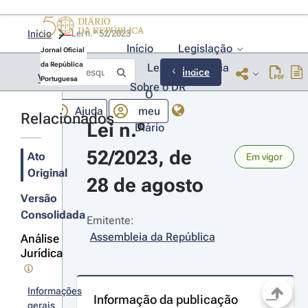
Início
Lei n.º 52/2023 
Início
Legislação
Jornal Oficial
da República
Lexionário
Lia
Índice
Voltar
Portuguesa
Sobre o DR
O
Ajuda
meu
Relacionados
Lei n.º 
Diário
52/2023, de 
Ato
Em vigor
Original
28 de agosto
Versão
Consolidada
Emitente:
Assembleia da República
Análise
Jurídica
Informações
Informação da publicação
gerais