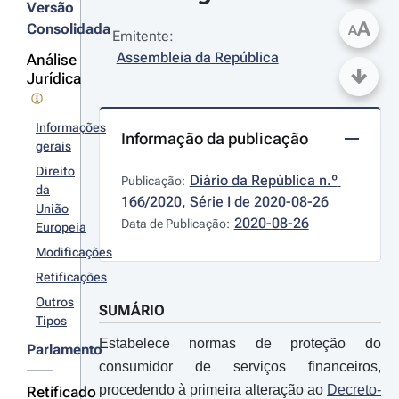
Versão
A
Consolidada
A
Emitente:
Assembleia da República
Análise
Jurídica
Informações
Informação da publicação
gerais
Direito
Diário da República n.º 
Publicação:
da
166/2020, Série I de 2020-08-26
União
2020-08-26
Data de Publicação:
Europeia
Modificações
Retificações
Outros
SUMÁRIO
Tipos
Estabelece normas de proteção do
Parlamento
consumidor de serviços financeiros,
procedendo à primeira alteração ao
Decreto-
Retificado