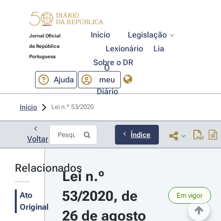
Início
Legislação
Jornal Oficial
da República
Lexionário
Lia
Portuguesa
Sobre o DR
O
Ajuda
meu
Diário
Início
Lei n.º 53/2020 
Índice
Voltar
Relacionados
Lei n.º 
53/2020, de 
Ato
Em vigor
Original
26 de agosto