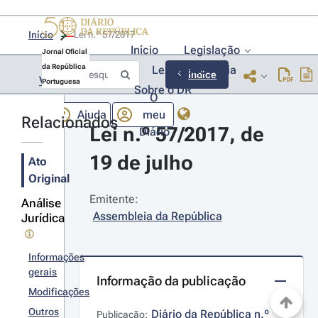
Início
Lei n.º 57/2017 
Início
Legislação
Jornal Oficial
da República
Lexionário
Lia
Índice
Voltar
Portuguesa
Sobre o DR
O
Ajuda
meu
Relacionados
Lei n.º 57/2017, de 
Diário
19 de julho
Ato
Original
Emitente:
Análise
Assembleia da República
Jurídica
Informações
gerais
Informação da publicação
Modificações
Outros
Diário da República n.º 
Publicação: