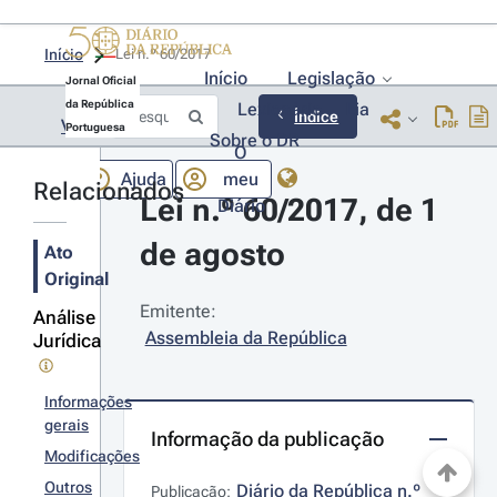
Início
Lei n.º 60/2017 
Início
Legislação
Jornal Oficial
da República
Lexionário
Lia
Índice
Voltar
Portuguesa
Sobre o DR
O
Ajuda
meu
Relacionados
Lei n.º 60/2017, de 1 
Diário
de agosto
Ato
Original
Emitente:
Análise
Assembleia da República
Jurídica
Informações
gerais
Informação da publicação
Modificações
Outros
Diário da República n.º 
Publicação: