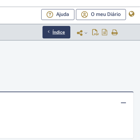
Ajuda
O meu Diário
Índice