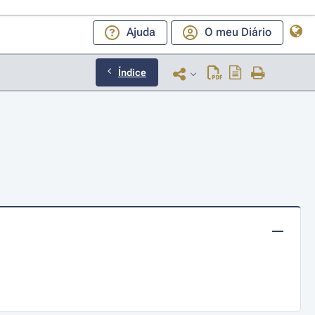
Ajuda
O meu Diário
Índice