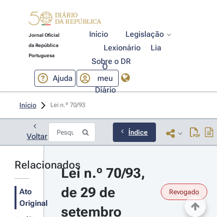
Início
Legislação
Jornal Oficial
da República
Lexionário
Lia
Portuguesa
Sobre o DR
O
Ajuda
meu
Diário
Início
Lei n.º 70/93 
Índice
Voltar
Relacionados
Lei n.º 70/93, 
de 29 de 
Ato
Revogado
Original
setembro