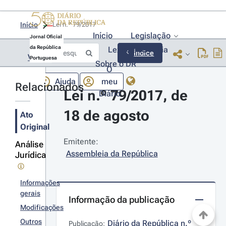
Início
Lei n.º 79/2017 
Início
Legislação
Jornal Oficial
da República
Lexionário
Lia
Índice
Voltar
Portuguesa
Sobre o DR
O
Ajuda
meu
Relacionados
Lei n.º 79/2017, de 
Diário
18 de agosto
Ato
Original
Emitente:
Análise
Assembleia da República
Jurídica
Informações
gerais
Informação da publicação
Modificações
Outros
Diário da República n.º 
Publicação: