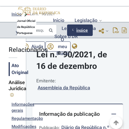
Início
Lei n.º 90/2021 
Início
Legislação
Jornal Oficial
da República
Lexionário
Lia
Índice
Voltar
Portuguesa
Sobre o DR
O
Ajuda
meu
Relacionados
Lei n.º 90/2021, de 
Diário
16 de dezembro
Ato
Original
Emitente:
Análise
Assembleia da República
Jurídica
Informações
gerais
Informação da publicação
Regulamentação
Modificações
Diário da República n.º 
Publicação: