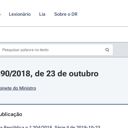
Lexionário
Lia
Sobre o DR
390/2018, de 23 de outubro
inete do Ministro
ublicação
da República n.º 204/2018, Série II de 2018-10-23