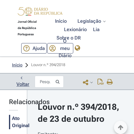
Início
Legislação
Jornal Oficial
da República
Lexionário
Lia
Portuguesa
Sobre o DR
O
Ajuda
meu
Diário
Início
Louvor n.º 394/2018 
Voltar
Relacionados
Louvor n.º 394/2018, 
de 23 de outubro
Ato
Original