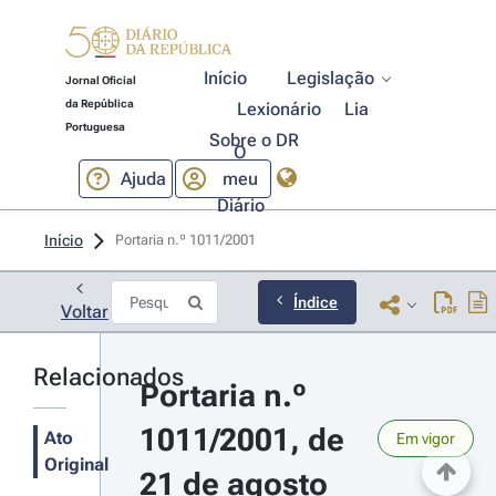
Início
Legislação
Jornal Oficial
da República
Lexionário
Lia
Portuguesa
Sobre o DR
O
Ajuda
meu
Diário
Início
Portaria n.º 1011/2001 
Índice
Voltar
Relacionados
Portaria n.º 
1011/2001, de 
Ato
Em vigor
Original
21 de agosto