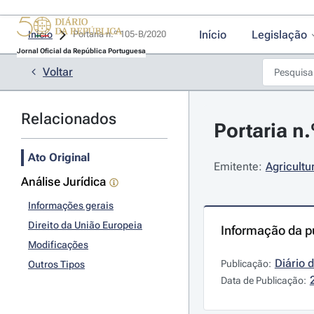
Início
Legislação
Início
Portaria n.º 105-B/2020 
Jornal Oficial da República Portuguesa
Voltar
Relacionados
Portaria n.
Ato Original
Emitente:
Agricultu
Análise Jurídica
Informações gerais
Direito da União Europeia
Informação da p
Modificações
Diário 
Publicação:
Outros Tipos
Data de Publicação: