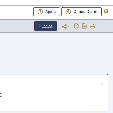
Ajuda
O meu Diário
Índice
0