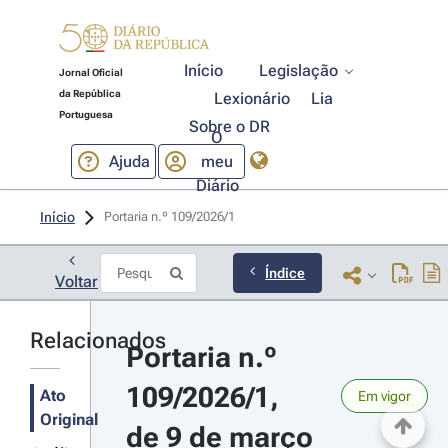
Início
Legislação
Jornal Oficial
da República
Lexionário
Lia
Portuguesa
Sobre o DR
O
Ajuda
meu
Diário
Início
Portaria n.º 109/2026/1 
Índice
Voltar
Relacionados
Portaria n.º 
109/2026/1, 
Ato
Em vigor
Original
de 9 de março