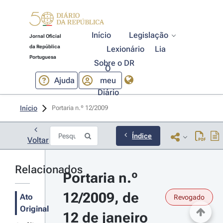
Início
Legislação
Jornal Oficial
da República
Lexionário
Lia
Portuguesa
Sobre o DR
O
Ajuda
meu
Diário
Início
Portaria n.º 12/2009 
Índice
Voltar
Relacionados
Portaria n.º 
12/2009, de 
Ato
Revogado
Original
12 de janeiro