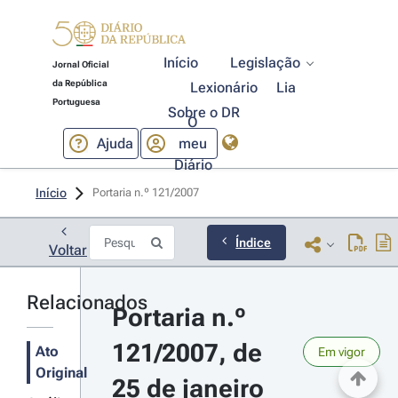
Início
Legislação
Jornal Oficial
da República
Lexionário
Lia
Portuguesa
Sobre o DR
O
Ajuda
meu
Diário
Início
Portaria n.º 121/2007 
Índice
Voltar
Relacionados
Portaria n.º 
121/2007, de 
Ato
Em vigor
Original
25 de janeiro