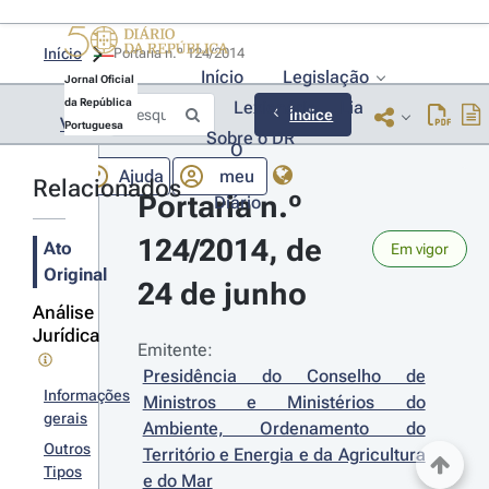
Início
Portaria n.º 124/2014 
Início
Legislação
Jornal Oficial
da República
Lexionário
Lia
Índice
Voltar
Portuguesa
Sobre o DR
O
Ajuda
meu
Relacionados
Portaria n.º 
Diário
124/2014, de 
Ato
Em vigor
Original
24 de junho
Análise
Jurídica
Emitente:
Presidência do Conselho de 
Informações
Ministros e Ministérios do 
gerais
Ambiente, Ordenamento do 
Outros
Território e Energia e da Agricultura 
Tipos
e do Mar