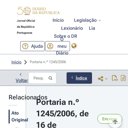
Início
Legislação
Jornal Oficial
da República
Lexionário
Lia
Portuguesa
Sobre o DR
O
Ajuda
meu
Diário
Início
Portaria n.º 1245/2006 
Índice
Voltar
Relacionados
Portaria n.º 
1245/2006, de 
Ato
Em vigor
Original
16 de 