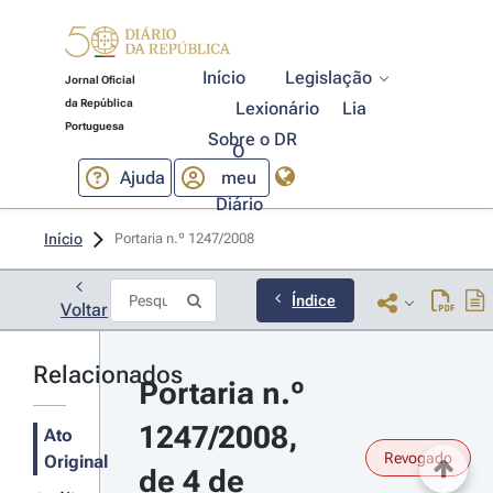
Início
Legislação
Jornal Oficial
da República
Lexionário
Lia
Portuguesa
Sobre o DR
O
Ajuda
meu
Diário
Início
Portaria n.º 1247/2008 
Índice
Voltar
Relacionados
Portaria n.º 
1247/2008, 
Ato
Revogado
Original
de 4 de 