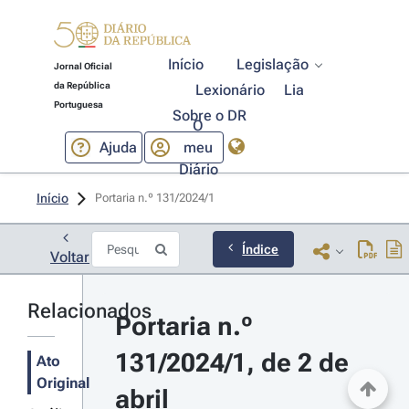
Início
Legislação
Jornal Oficial
da República
Lexionário
Lia
Portuguesa
Sobre o DR
O
Ajuda
meu
Diário
Início
Portaria n.º 131/2024/1 
Índice
Voltar
Relacionados
Portaria n.º 
131/2024/1, de 2 de 
Ato
Original
abril