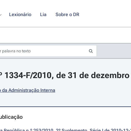
Lexionário
Lia
Sobre o DR
.º 1334-F/2010, de 31 de dezembro
o da Administração Interna
ublicação
da República n.º 253/2010, 2º Suplemento, Série I de 2010-12-