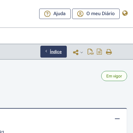
Ajuda
O meu Diário
Índice
Em vigor
31