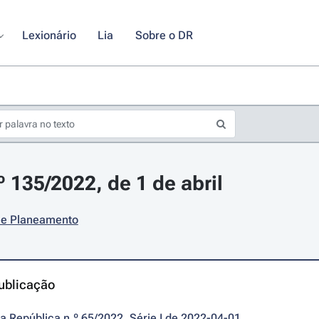
Lexionário
Lia
Sobre o DR
º 135/2022, de 1 de abril
 e Planeamento
ublicação
da República n.º 65/2022, Série I de 2022-04-01