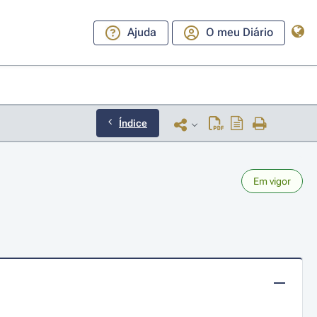
Ajuda
O meu Diário
Índice
Em vigor