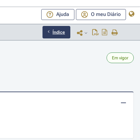
Ajuda
O meu Diário
Índice
Em vigor