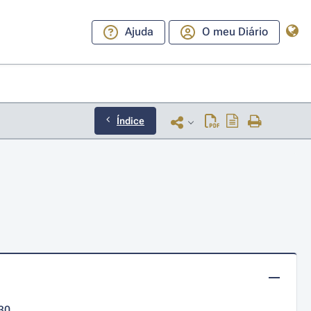
Ajuda
O meu Diário
Índice
30