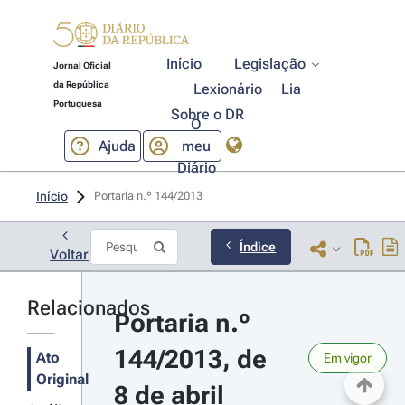
Início
Legislação
Jornal Oficial
da República
Lexionário
Lia
Portuguesa
Sobre o DR
O
Ajuda
meu
Diário
Início
Portaria n.º 144/2013 
Índice
Voltar
Relacionados
Portaria n.º 
144/2013, de 
Ato
Em vigor
Original
8 de abril