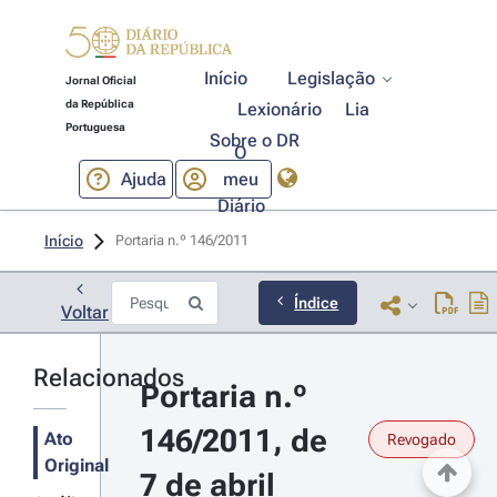
Início
Legislação
Jornal Oficial
da República
Lexionário
Lia
Portuguesa
Sobre o DR
O
Ajuda
meu
Diário
Início
Portaria n.º 146/2011 
Índice
Voltar
Relacionados
Portaria n.º 
146/2011, de 
Ato
Revogado
Original
7 de abril