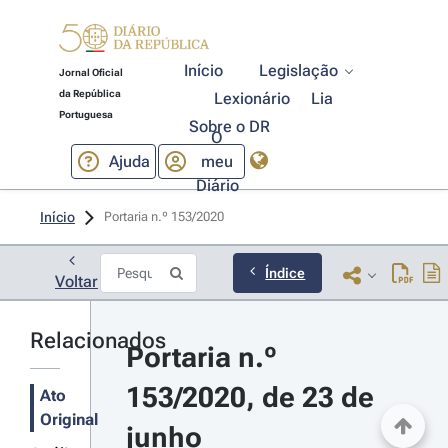
Início
Legislação
Jornal Oficial
da República
Lexionário
Lia
Portuguesa
Sobre o DR
O
Ajuda
meu
Diário
Início
Portaria n.º 153/2020 
Índice
Voltar
Relacionados
Portaria n.º 
153/2020, de 23 de 
Ato
Original
junho