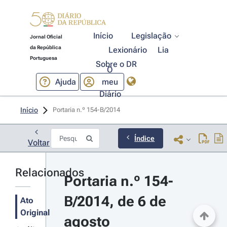
Início
Legislação
Jornal Oficial
da República
Lexionário
Lia
Portuguesa
Sobre o DR
O
Ajuda
meu
Diário
Início
Portaria n.º 154-B/2014 
Índice
Voltar
Relacionados
Portaria n.º 154-
B/2014, de 6 de 
Ato
Original
agosto