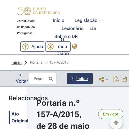
Início
Legislação
Jornal Oficial
da República
Lexionário
Lia
Portuguesa
Sobre o DR
O
Ajuda
meu
Diário
Início
Portaria n.º 157-A/2015 
Índice
Voltar
Relacionados
Portaria n.º 
157-A/2015, 
Ato
Em vigor
Original
de 28 de maio