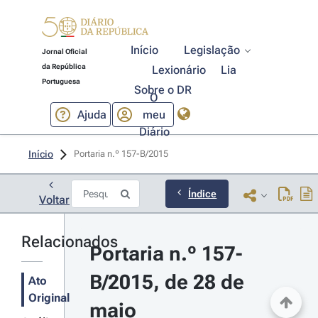
Início
Legislação
Jornal Oficial
da República
Lexionário
Lia
Portuguesa
Sobre o DR
O
Ajuda
meu
Diário
Início
Portaria n.º 157-B/2015 
Índice
Voltar
Relacionados
Portaria n.º 157-
B/2015, de 28 de 
Ato
Original
maio