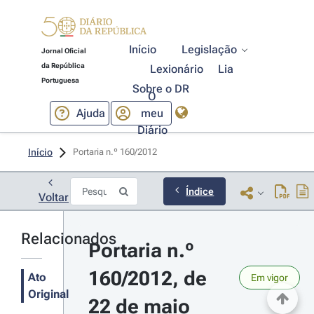
Início
Legislação
Jornal Oficial
da República
Lexionário
Lia
Portuguesa
Sobre o DR
O
Ajuda
meu
Diário
Início
Portaria n.º 160/2012 
Índice
Voltar
Relacionados
Portaria n.º 
160/2012, de 
Ato
Em vigor
Original
22 de maio