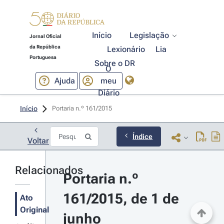
Início
Legislação
Jornal Oficial
da República
Lexionário
Lia
Portuguesa
Sobre o DR
O
Ajuda
meu
Diário
Início
Portaria n.º 161/2015 
Índice
Voltar
Relacionados
Portaria n.º 
161/2015, de 1 de 
Ato
Original
junho