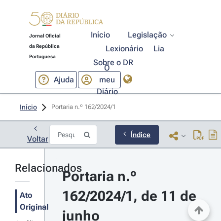
Início
Legislação
Jornal Oficial
da República
Lexionário
Lia
Portuguesa
Sobre o DR
O
Ajuda
meu
Diário
Início
Portaria n.º 162/2024/1 
Índice
Voltar
Relacionados
Portaria n.º 
162/2024/1, de 11 de 
Ato
Original
junho