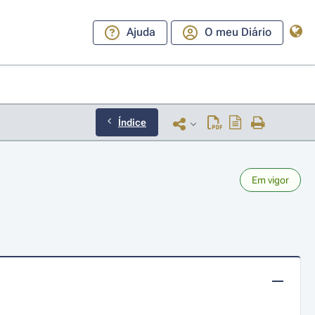
Ajuda
O meu Diário
Índice
Em vigor