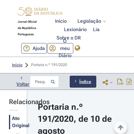
Início
Legislação
Jornal Oficial
da República
Lexionário
Lia
Portuguesa
Sobre o DR
O
Ajuda
meu
Diário
Início
Portaria n.º 191/2020 
Índice
Voltar
Relacionados
Portaria n.º 
191/2020, de 10 de 
Ato
Original
agosto