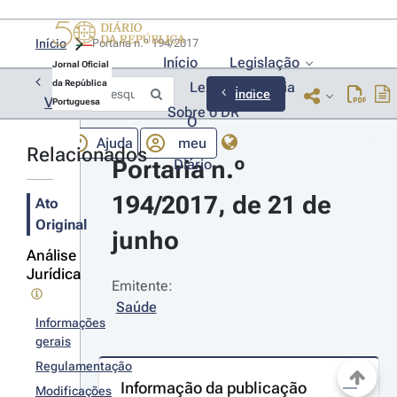
Início
Portaria n.º 194/2017 
Início
Legislação
Jornal Oficial
da República
Lexionário
Lia
Índice
Voltar
Portuguesa
Sobre o DR
O
Ajuda
meu
Relacionados
Portaria n.º 
Diário
194/2017, de 21 de 
Ato
Original
junho
Análise
Jurídica
Emitente:
Saúde
Informações
gerais
Regulamentação
Informação da publicação
Modificações