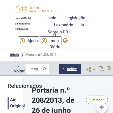
Início
Legislação
Jornal Oficial
da República
Lexionário
Lia
Portuguesa
Sobre o DR
O
Ajuda
meu
Diário
Início
Portaria n.º 208/2013 
Índice
Voltar
Relacionados
Portaria n.º 
208/2013, de 
Ato
Em vigor
Original
26 de junho