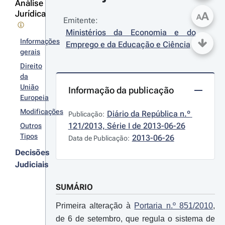
Análise
Jurídica
A
A
Emitente:
Ministérios da Economia e do 
Informações
Emprego e da Educação e Ciência
gerais
Direito
da
União
Informação da publicação
Europeia
Modificações
Diário da República n.º 
Publicação:
121/2013, Série I de 2013-06-26
Outros
Tipos
2013-06-26
Data de Publicação:
Decisões
Judiciais
SUMÁRIO
Primeira alteração à
Portaria n.º 851/2010
,
de 6 de setembro, que regula o sistema de