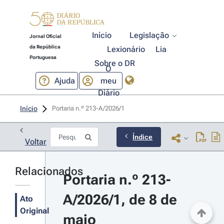
Início
Legislação
Jornal Oficial
da República
Lexionário
Lia
Portuguesa
Sobre o DR
O
Ajuda
meu
Diário
Início
Portaria n.º 213-A/2026/1 
Índice
Voltar
Relacionados
Portaria n.º 213-
A/2026/1, de 8 de 
Ato
Original
maio