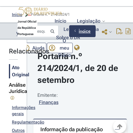
Início
Portaria n.º 214/2024/1 
Início
Legislação
Jornal Oficial
da República
Lexionário
Lia
Índice
Voltar
Portuguesa
Sobre o DR
O
Ajuda
meu
Relacionados
Portaria n.º 
Diário
214/2024/1, de 20 de 
Ato
Original
setembro
Análise
Jurídica
Emitente:
Finanças
Informações
gerais
Regulamentação
Informação da publicação
Outros