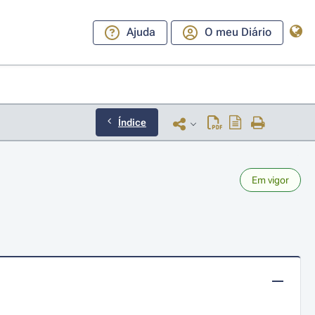
Ajuda
O meu Diário
Índice
Em vigor