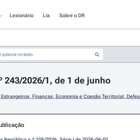
Lexionário
Lia
Sobre o DR
.º 243/2026/1, de 1 de junho
Estrangeiros, Finanças, Economia e Coesão Territorial, Defe
ublicação
da República n.º 105/2026, Série I de 2026-06-01